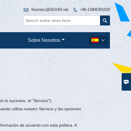

thomasz@163169.net
+86-13906301020


Sobre Nosotros


 lo sucesivo, el "Servicio").
uando utiliza nuestro Servicio y las opciones
información de acuerdo con esta política. A