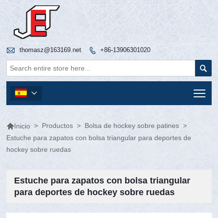

thomasz@163169.net
+86-13906301020


Tog


>
Productos
>
Bolsa de hockey sobre patines
>
Inicio
Estuche para zapatos con bolsa triangular para deportes de
hockey sobre ruedas
Estuche para zapatos con bolsa triangular
para deportes de hockey sobre ruedas